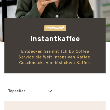
Markenwelt
Instantkaffee
Entdecken Sie mit Tchibo Coffee
Service die Welt intensiven Kaffee-
Geschmacks von löslichem Kaffee.