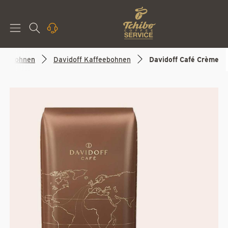
feebohnen
Davidoff Kaffeebohnen
Davidoff Café Crème